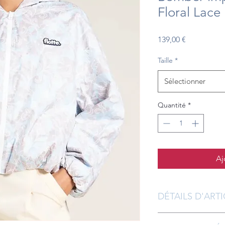
Floral Lace 
Prix
139,00 €
Taille
*
Sélectionner
Quantité
*
Aj
DÉTAILS D'ART
Détails d'article. Sais