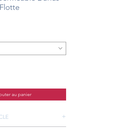
Flotte
outer au panier
ICLE
issez ici les caractéristiques de