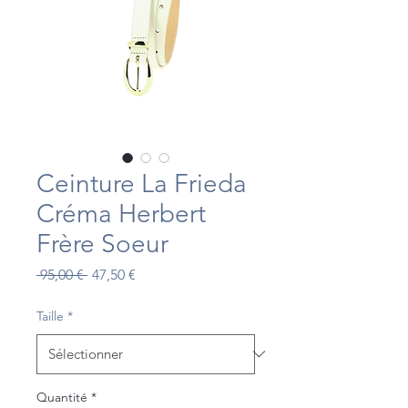
Ceinture La Frieda
Créma Herbert
Frère Soeur
Prix
Prix
 95,00 € 
47,50 €
original
promotionnel
Taille
*
Quantité
*