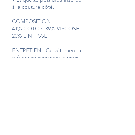
à la couture côté.
COMPOSITION :
41% COTON 39% VISCOSE
20% LIN TISSÉ
ENTRETIEN : Ce vêtement a
été pensé avec soin, à vous
d’en prendre soin en retour :
lavage délicat, essorage léger
en machine, séchage à l’air
libre.
Téléphone