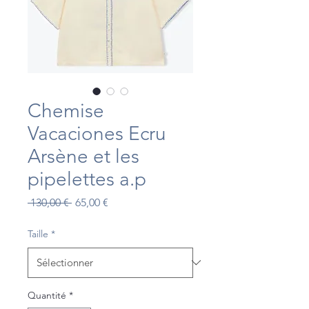
Chemise
Vacaciones Ecru
Arsène et les
pipelettes a.p
Prix
Prix
 130,00 € 
65,00 €
original
promotionnel
Taille
*
Quantité
*