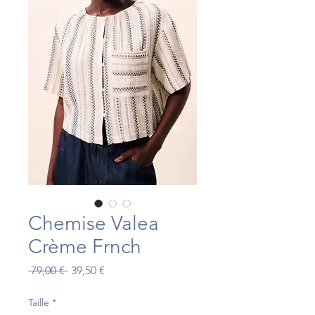
Chemise Valea
Crème Frnch
Prix
Prix
 79,00 € 
39,50 €
original
promotionnel
Taille
*