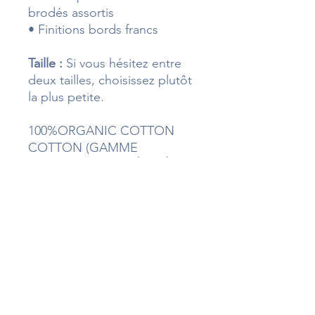
brodés assortis
• Finitions bords francs
Taille :
Si vous hésitez entre
deux tailles, choisissez plutôt
la plus petite.
100%ORGANIC COTTON
COTTON (GAMME
"CHANGE" - MATIÈRE ÉCO-
FRIENDLY)
Designé en France, fabriqué
en Chine
Lavage délicat à 30°C