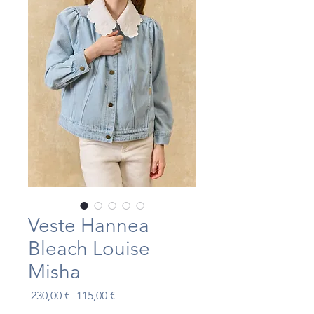
Veste Hannea
Bleach Louise
Misha
Prix
Prix
 230,00 € 
115,00 €
original
promotionnel