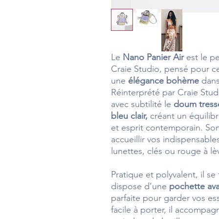
Le
Nano Panier Air
est le p
Craie Studio, pensé pour ce
une
élégance bohème
dans 
Réinterprété par Craie Stud
avec subtilité le
doum tressé
bleu clair,
créant un équilibre
et esprit contemporain. So
accueillir vos indispensabl
lunettes, clés ou rouge à lè
Pratique et polyvalent, il s
dispose d’une
pochette ava
parfaite pour garder vos es
facile à porter, il accompag