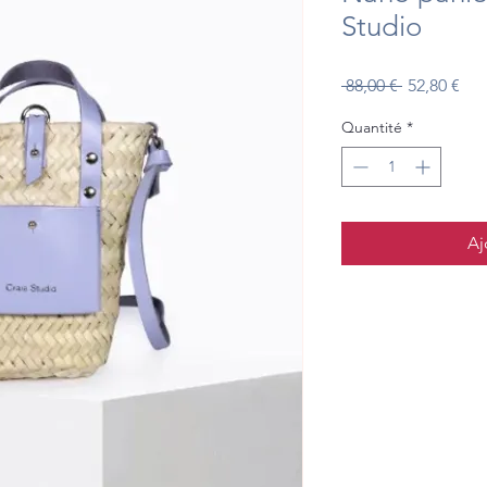
Studio
Prix
Prix
 88,00 € 
52,80 €
original
pro
Quantité
*
Aj