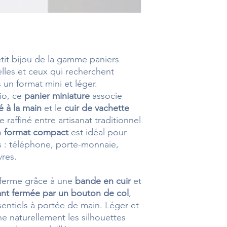
etit bijou de la gamme paniers
lles et ceux qui recherchent
un format mini et léger.
io, ce
panier miniature
associe
 à la main
et le
cuir de vachette
 raffiné entre artisanat traditionnel
n
format compact
est idéal pour
es : téléphone, porte-monnaie,
vres.
e ferme grâce à une
bande en cuir
et
nt fermée par un bouton de col
,
sentiels à portée de main. Léger et
ne naturellement les silhouettes