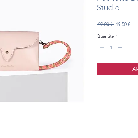
Studio
Prix
Prix
 99,00 € 
49,50 €
original
pro
Quantité
*
Aj