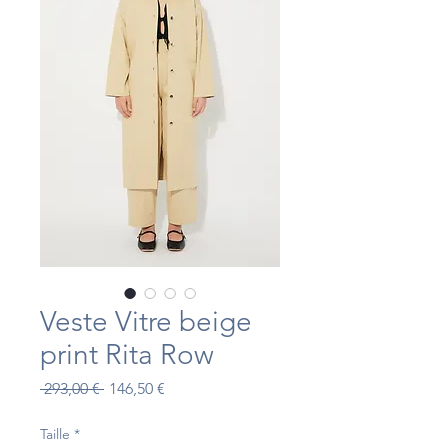
Veste Vitre beige
print Rita Row
Prix
Prix
 293,00 € 
146,50 €
original
promotionnel
Taille
*