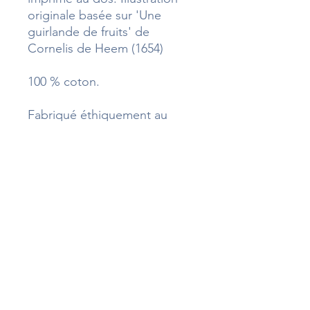
originale basée sur 'Une
guirlande de fruits' de
Cornelis de Heem (1654)
100 % coton.
Fabriqué éthiquement au
Portugal.
Sofia mesure 1,65 m et porte
une taille S.
Téléphone
09 83 44 23 58