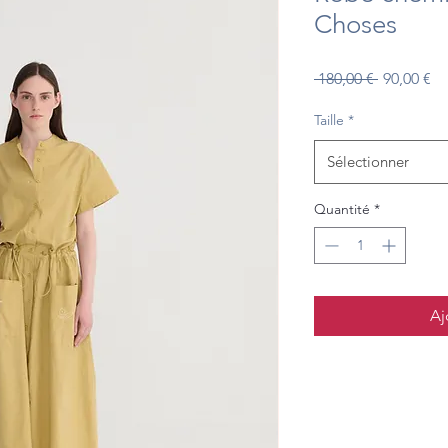
Choses
Prix
Pr
 180,00 € 
90,00 €
original
pr
Taille
*
Sélectionner
Quantité
*
Aj